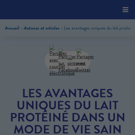
Please
note:
This
website
Accueil
Astuces et articles
includes
an
accessibility
system.
LES AVANTAGES
UNIQUES DU LAIT
PROTÉINÉ DANS UN
MODE DE VIE SAIN