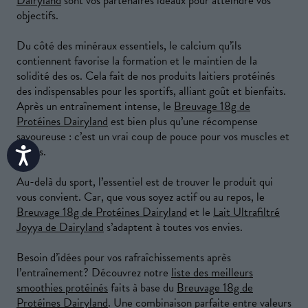
Dairyland
sont vos partenaires idéaux pour atteindre vos
objectifs.
Du côté des minéraux essentiels, le calcium qu’ils
contiennent favorise la formation et le maintien de la
solidité des os. Cela fait de nos produits laitiers protéinés
des indispensables pour les sportifs, alliant goût et bienfaits.
Après un entraînement intense, le
Breuvage 18g de
Protéines Dairyland
est bien plus qu’une récompense
savoureuse : c’est un vrai coup de pouce pour vos muscles et
vos os.
Accessibility
Au-delà du sport, l’essentiel est de trouver le produit qui
vous convient. Car, que vous soyez actif ou au repos, le
Breuvage 18g de Protéines Dairyland
et le
Lait Ultrafiltré
Joyya de Dairyland
s’adaptent à toutes vos envies.
Besoin d’idées pour vos rafraîchissements après
l’entraînement? Découvrez notre
liste des meilleurs
smoothies protéinés
faits à base du
Breuvage 18g de
Protéines Dairyland
. Une combinaison parfaite entre valeurs