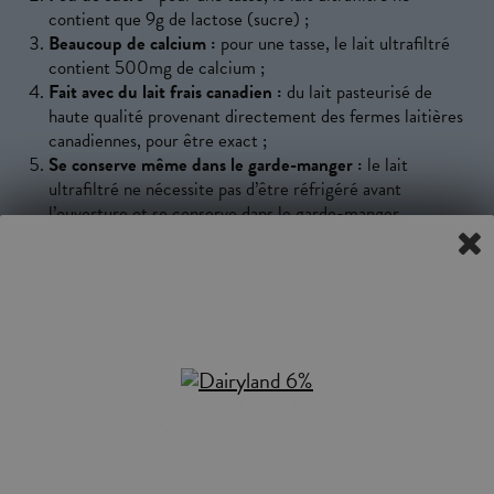
contient que 9g de lactose (sucre) ;
Beaucoup de calcium :
pour une tasse, le lait ultrafiltré
contient 500mg de calcium ;
Fait avec du lait frais canadien :
du lait pasteurisé de
haute qualité provenant directement des fermes laitières
canadiennes, pour être exact ;
Se conserve même dans le garde-manger :
le lait
ultrafiltré ne nécessite pas d’être réfrigéré avant
l’ouverture et se conserve dans le garde-manger.
Même s’il n’est pas fait avec du lait ultrafiltré, le
Breuvage
18g de Protéines Dairyland
partage plusieurs de ses atouts.
En voici les principaux bienfaits clés :