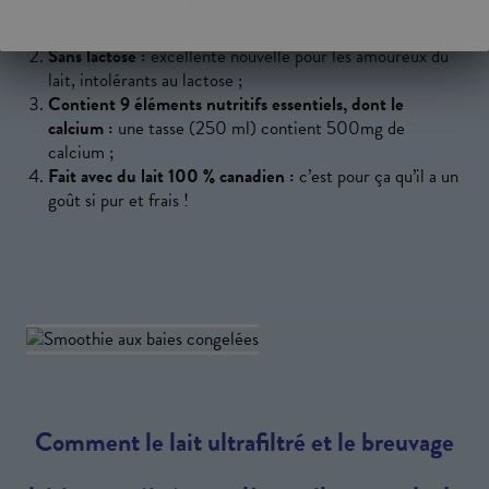
Excellente source de protéines :
une tasse (250 ml)
contient 18 grammes de protéines ;
Sans lactose :
excellente nouvelle pour les amoureux du
lait, intolérants au lactose ;
Contient 9 éléments nutritifs essentiels, dont le
calcium :
une tasse (250 ml) contient 500mg de
calcium ;
Fait avec du lait 100 % canadien :
c’est pour ça qu’il a un
goût si pur et frais !
Comment le lait ultrafiltré et le breuvage