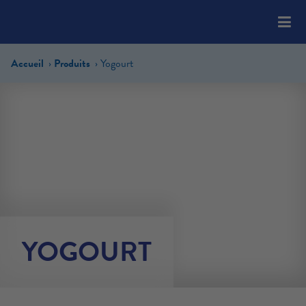
Please
note:
This
website
Accueil
Produits
Yogourt
includes
an
accessibility
system.
YOGOURT