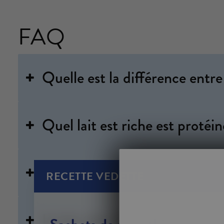
FAQ
Quelle est la différence entre le
Quel lait est riche est protéi
Est-ce bien de boire du lait ul
RECETTE VEDETTE
Le lait ultrafiltré a-t-il un go