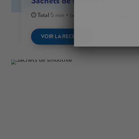
Sachets de smoothie
Total
5 min + temps de congélation
Port
VOIR LA RECETTE