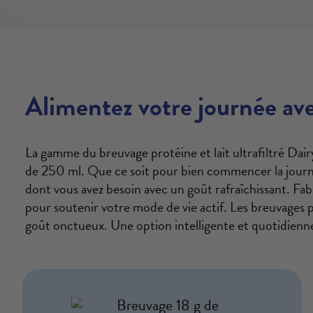
disabilities
who
are
using
a
screen
Alimentez votre journée av
reader;
Press
Control-
La gamme du breuvage protéine et lait ultrafiltré Dair
F10
de 250 ml. Que ce soit pour bien commencer la journ
to
dont vous avez besoin avec un goût rafraîchissant. Fabr
open
pour soutenir votre mode de vie actif. Les breuvages p
an
goût onctueux. Une option intelligente et quotidienne 
accessibility
menu.