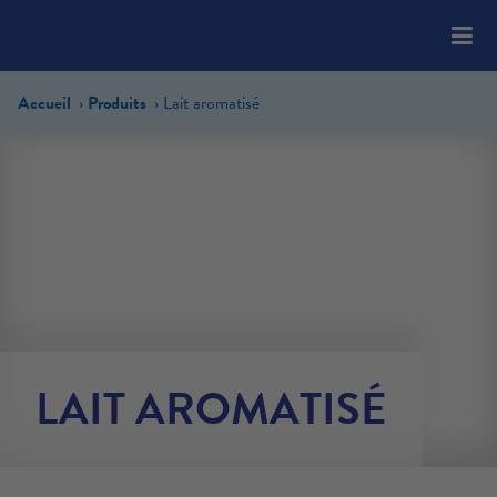
Please
note:
This
website
Accueil
Produits
Lait aromatisé
includes
an
accessibility
system.
LAIT AROMATISÉ