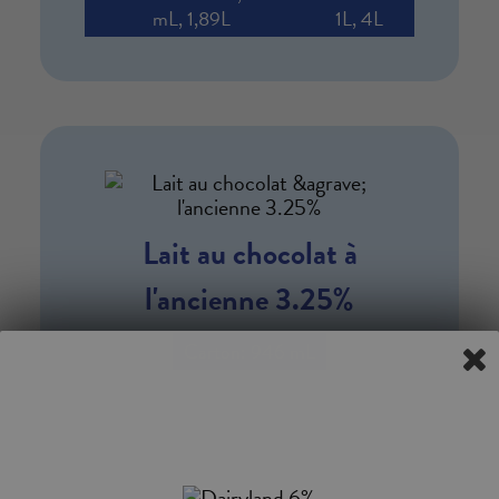
mL, 1,89L
1L, 4L
Lait au chocolat à
l'ancienne 3.25%
Carton: 946 mL