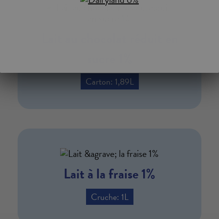
Lait au chocolat réduit en
sucre 1%
Carton: 1,89L
Lait à la fraise 1%
Cruche: 1L