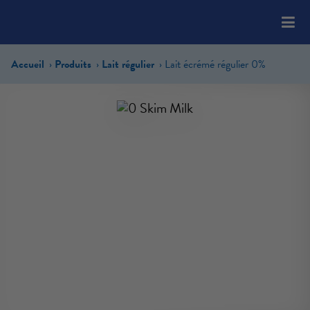
Please
note:
This
website
Accueil
Produits
Lait régulier
Lait écrémé régulier 0%
includes
an
accessibility
system.