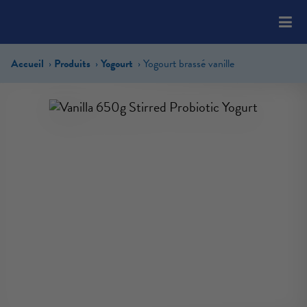
Please
note:
This
website
Accueil
Produits
Yogourt
Yogourt brassé vanille
includes
an
accessibility
system.