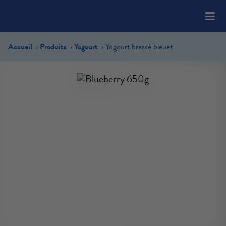
Please
note:
This
website
Accueil
Produits
Yogourt
Yogourt brassé bleuet
includes
an
accessibility
system.