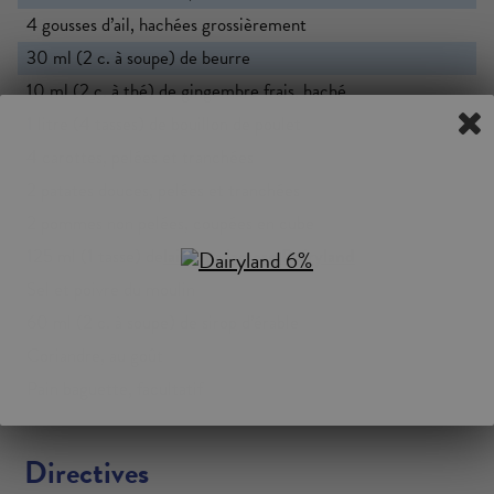
4 gousses d’ail, hachées grossièrement
30 ml (2 c. à soupe) de beurre
10 ml (2 c. à thé) de gingembre frais, haché
1 litre (4 tasses) de bouillon de poulet
4 carottes, pelées et tranchées
2 patates douces, pelées et tranchées
2 pommes non pelées, coupées en cube
125 ml (1 tasse) de
lait sans lactose
Dairyland
Sel et poivre du moulin
60 ml (2 c. à soupe) de sirop d’érable
Coriandre, au goût
Pain baguette, facultatif
Directives