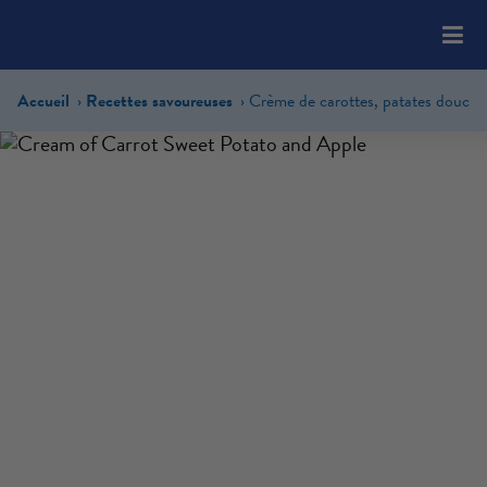
Please
note:
This
website
Accueil
Recettes savoureuses
includes
an
accessibility
system.