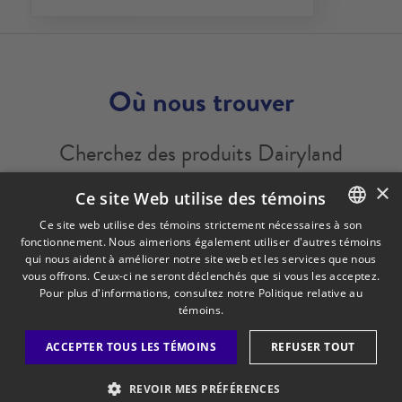
Où nous trouver
Cherchez des produits Dairyland
près de chez vous?
×
Ce site Web utilise des témoins
Trouvez un détaillant
Ce site web utilise des témoins strictement nécessaires à son
fonctionnement. Nous aimerions également utiliser d'autres témoins
ENGLISH
qui nous aident à améliorer notre site web et les services que nous
FRENCH
vous offrons. Ceux-ci ne seront déclenchés que si vous les acceptez.
Avis légal
Politique de confidentialité
Pour plus d'informations, consultez notre
Politique relative au
Politique relative aux témoins
Visitez notre site corporatif
témoins.
Saputo Services alimentaires
FAQ
ACCEPTER TOUS LES TÉMOINS
REFUSER TOUT
REVOIR MES PRÉFÉRENCES