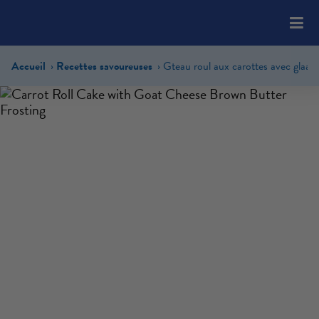
Please
note:
This
website
Accueil
Recettes savoureuses
includes
an
accessibility
system.