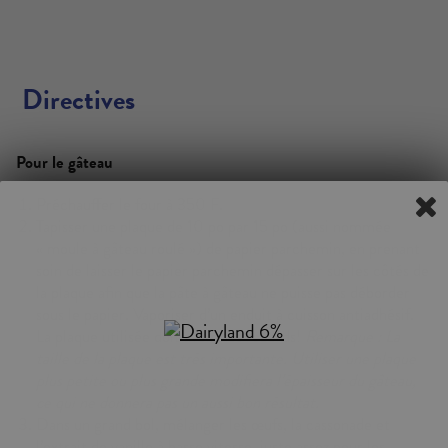
Directives
Pour le gâteau
Préchauffer le four à 350 F.
Tapisser une plaque de 10 po par 15 po (aussi nommée
« moule à gâteau roulé ») de papier parchemin, en prenant
soin de laisser le papier parchemin dépasser sur les côtés de
la plaque afin que la pâte à gâteau ne puisse pas déborder
sous le papier. Vaporiser d’un enduit à cuisson antiadhésif.
La plaque utilisée doit avoir des rebords!
Remarque : La
taille de la plaque est très importante. Utiliser une plaque
plus petite ou plus grande modifiera l’épaisseur du gâteau,
ce qui ne donnera pas un aussi bon résultat.
Dans un grand bol, mélanger les œufs, la cassonade et
l’extrait de vanille à basse vitesse, juste assez pour les