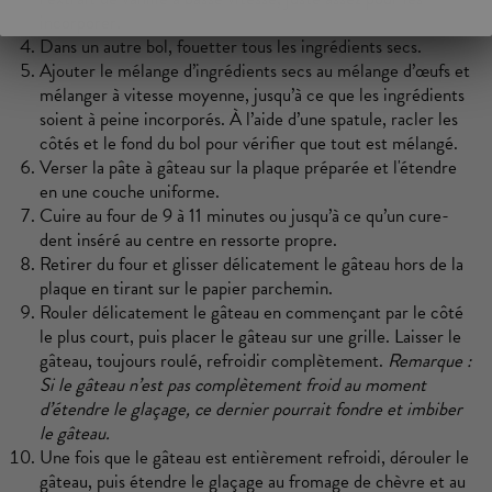
incorporer.
Dans un autre bol, fouetter tous les ingrédients secs.
Ajouter le mélange d’ingrédients secs au mélange d’œufs et
mélanger à vitesse moyenne, jusqu’à ce que les ingrédients
soient à peine incorporés. À l’aide d’une spatule, racler les
côtés et le fond du bol pour vérifier que tout est mélangé.
Verser la pâte à gâteau sur la plaque préparée et l'étendre
en une couche uniforme.
Cuire au four de 9 à 11 minutes ou jusqu’à ce qu’un cure-
dent inséré au centre en ressorte propre.
Retirer du four et glisser délicatement le gâteau hors de la
plaque en tirant sur le papier parchemin.
Rouler délicatement le gâteau en commençant par le côté
le plus court, puis placer le gâteau sur une grille. Laisser le
gâteau, toujours roulé, refroidir complètement.
Remarque :
Si le gâteau n’est pas complètement froid au moment
d’étendre le glaçage, ce dernier pourrait fondre et imbiber
le gâteau.
Une fois que le gâteau est entièrement refroidi, dérouler le
gâteau, puis étendre le glaçage au fromage de chèvre et au