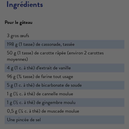
Ingrédients
Pour le gâteau
3 gros œufs
198 g (1 tasse) de cassonade, tassée
50 g (1 tasse) de carotte râpée (environ 2 carottes
moyennes)
4 g (1 c. à thé) d’extrait de vanille
96 g (¾ tasse) de farine tout usage
5 g (1 c. à thé) de bicarbonate de soude
1 g (½ c. à thé) de cannelle moulue
1 g (½ c. à thé) de gingembre moulu
0,5 g (¼ c. à thé) de muscade moulue
Une pincée de sel