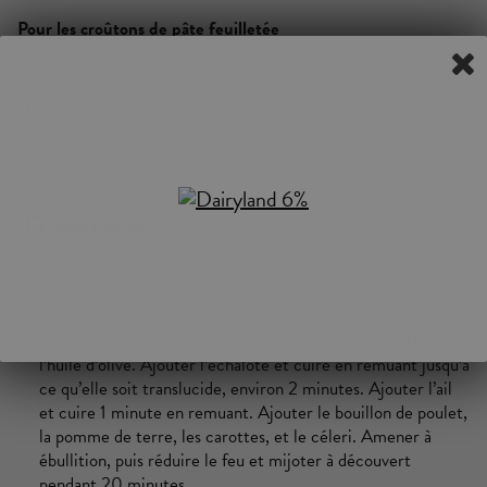
Pour les croûtons de pâte feuilletée
1 feuille de pâte feuilletée du commerce
10 mL (2 c. à thé) d’huile d’olive
Sel de mer et poivre noir fraîchement moulu
Directives
Pour la soupe
Placer une casserole sur feu moyen et y faire chauffer
l’huile d’olive. Ajouter l’échalote et cuire en remuant jusqu’à
ce qu’elle soit translucide, environ 2 minutes. Ajouter l’ail
et cuire 1 minute en remuant. Ajouter le bouillon de poulet,
la pomme de terre, les carottes, et le céleri. Amener à
ébullition, puis réduire le feu et mijoter à découvert
pendant 20 minutes.