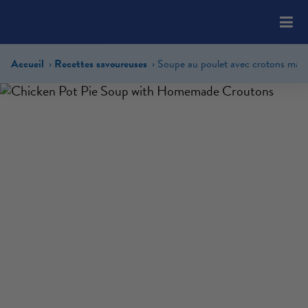
Please
note:
This
website
Accueil
Recettes savoureuses
Soupe au poulet avec crotons mai
includes
an
accessibility
system.