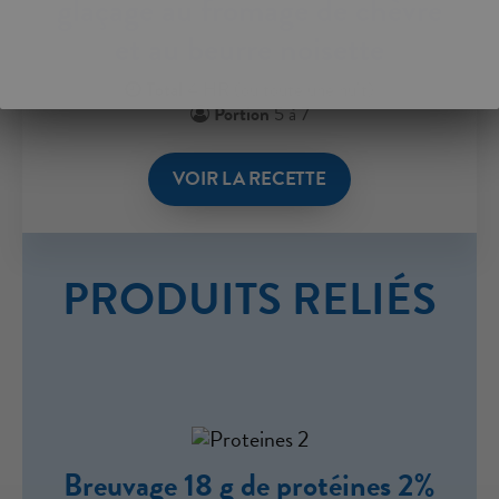
glaçage au fromage de chèvre
et au beurre noisette
Total
4 HR (ou toute une nuit)
Portion
5 à 7
VOIR LA RECETTE
PRODUITS RELIÉS
Breuvage 18 g de protéines 2%