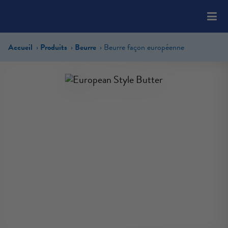
Please
note:
This
website
Accueil
Produits
Beurre
Beurre façon européenne
includes
an
accessibility
system.