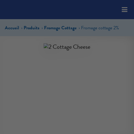
Please
note:
This
website
Accueil
Produits
Fromage Cottage
Fromage cottage 2%
includes
an
accessibility
system.