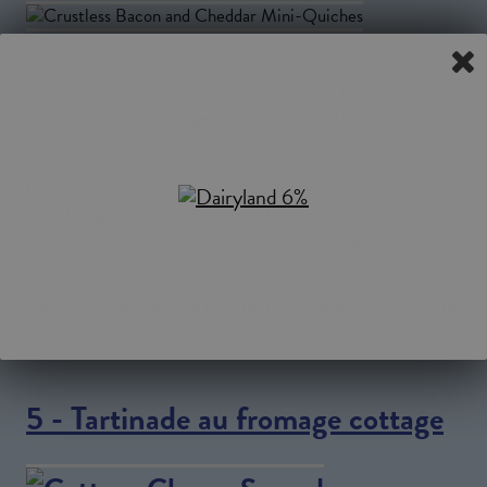
Stylées et faciles à préparer, nos mini-quiches sont idéales
pour vous faire le plein des repas à l’avance. En plus, le duo
du bacon avec le fromage cottage est imbattable pour un
plat riche en protéines!
Garnir les quiches de
fromage cheddar marbré
Armstrong
sublime parfaitement le goût riche du bacon.
Nous vous encourageons donc de ne pas vous gêner fort sur
le fromage râpé!
Découvrez comment en tirer toute la magie avec la recette
complète
ici
.
5 - Tartinade au fromage cottage