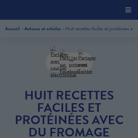
Please
note:
This
website
Accueil
Astuces et articles
includes
an
accessibility
system.
HUIT RECETTES
FACILES ET
PROTÉINÉES AVEC
DU FROMAGE