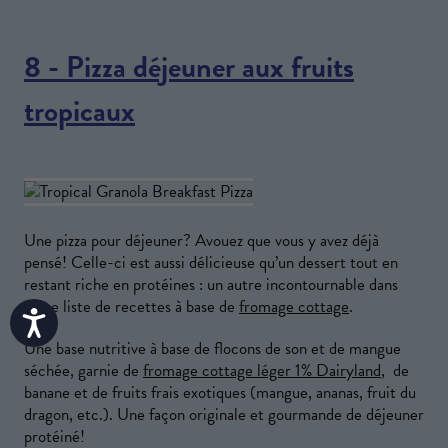
8 - Pizza déjeuner aux fruits
tropicaux
Une pizza pour déjeuner? Avouez que vous y avez déjà
pensé! Celle-ci est aussi délicieuse qu’un dessert tout en
restant riche en protéines : un autre incontournable dans
votre liste de recettes à base de
fromage cottage
.
Accessibility
Une base nutritive à base de flocons de son et de mangue
séchée, garnie de
fromage cottage léger 1% Dairyland
, de
banane et de fruits frais exotiques (mangue, ananas, fruit du
dragon, etc.). Une façon originale et gourmande de déjeuner
protéiné!